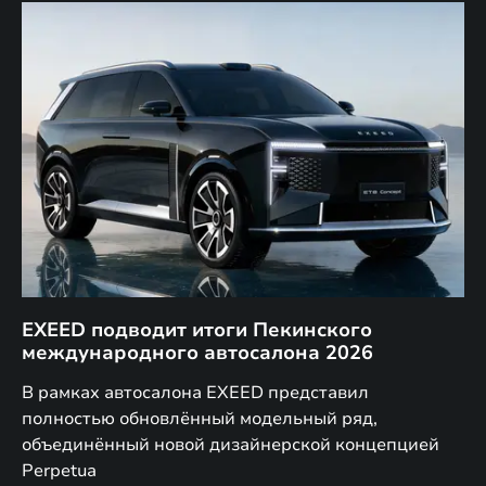
EXEED подводит итоги Пекинского
Д
международного автосалона 2026
E
в
а,
В рамках автосалона EXEED представил
EX
полностью обновлённый модельный ряд,
по
объединённый новой дизайнерской концепцией
(н
Perpetua