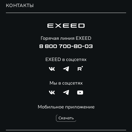
Обмен / Trade-in
Новости и события
КОНТАКТЫ
Сервис
Специальные предложения
Технологии EXEED
Гарантия EXEED
Корпоративным клиентам
Знаковые клиенты EXEED
Помощь на дорогах
Major Лизинг
Онлайн-магазин аксессуаров
Горячая линия EXEED
8 800 700-80-03
EXEED в соцсетях
Мы в соцсетях
Мобильное приложение