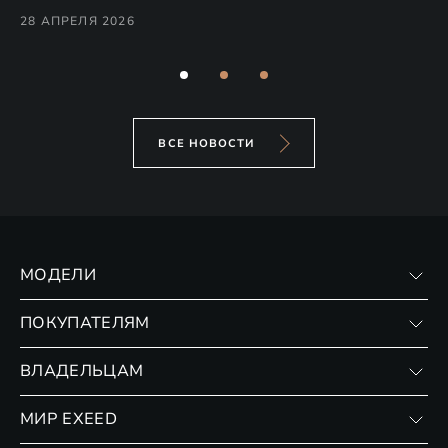
Co
28 АПРЕЛЯ 2026
24
ВСЕ НОВОСТИ
МОДЕЛИ
VX
ПОКУПАТЕЛЯМ
RX
Записаться на тест-драйв
ВЛАДЕЛЬЦАМ
Финансовые программы
Личный кабинет
МИР EXEED
Страхование
Записаться на сервис