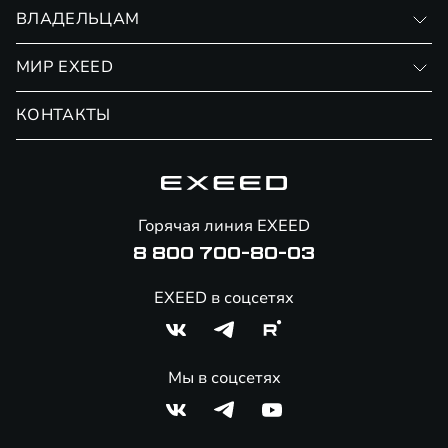
Записаться на тест-драйв
ВЛАДЕЛЬЦАМ
Финансовые программы
Личный кабинет
МИР EXEED
Страхование
Записаться на сервис
Обмен / Trade-in
Новости и события
КОНТАКТЫ
Сервис
Специальные предложения
Технологии EXEED
Гарантия EXEED
Корпоративным клиентам
Знаковые клиенты EXEED
Помощь на дорогах
Major Лизинг
Онлайн-магазин аксессуаров
Горячая линия EXEED
8 800 700-80-03
EXEED в соцсетях
Мы в соцсетях