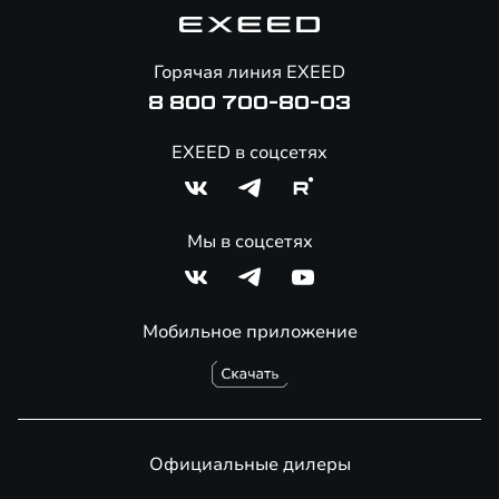
Корпоративным клиентам
Знаковые клиенты EXEED
Помощь на дорогах
Major Лизинг
Онлайн-магазин аксессуаров
Горячая линия EXEED
8 800 700-80-03
EXEED в соцсетях
Мы в соцсетях
Мобильное приложение
Официальные дилеры