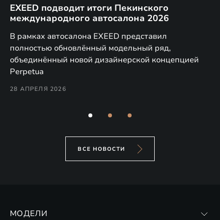
EXEED подводит итоги Пекинского
Д
международного автосалона 2026
E
в
а,
В рамках автосалона EXEED представил
EX
полностью обновлённый модельный ряд,
по
объединённый новой дизайнерской концепцией
(н
Perpetua
Co
28 АПРЕЛЯ 2026
24
ВСЕ НОВОСТИ
МОДЕЛИ