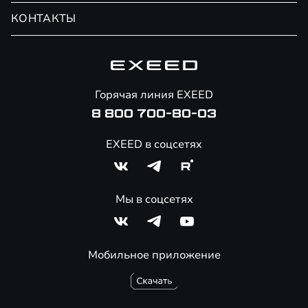
Обмен / Trade-in
Новости и события
КОНТАКТЫ
Сервис
Специальные предложения
Технологии EXEED
Гарантия EXEED
Корпоративным клиентам
Знаковые клиенты EXEED
Помощь на дорогах
Major Лизинг
Онлайн-магазин аксессуаров
Горячая линия EXEED
8 800 700-80-03
EXEED в соцсетях
Мы в соцсетях
Мобильное приложение