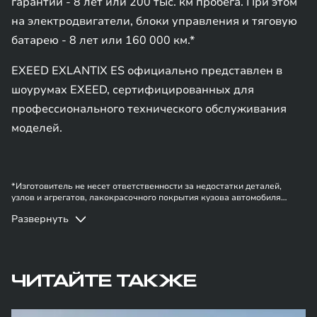
гарантии - 8 лет или 200 тыс. км пробега. При этом
на электродвигатели, блоки управления и тяговую
батарею - 8 лет или 160 000 км.*
EXEED EXLANTIX ES официально представлен в
шоурумах EXEED, сертифицированных для
профессионального технического обслуживания
моделей.
*Изготовитель не несет ответственности за недостатки деталей,
узлов и агрегатов, лакокрасочного покрытия кузова автомобиля
EXEED в случае, если они вызваны нарушением владельцем правил
Развернуть
эксплуатации, хранения или транспортировки автомобиля,
действиями третьих лиц и/или обстоятельствами непреодолимой силы
(форс-мажор, военные действия и т.п.). Информация в данном
разделе носит ознакомительный характер. При наличии расхождений
в условиях, описанных в сервисной книжке владельца автомобиля и
на данной странице, приоритет отдается сведениям, указанным в
ЧИТАЙТЕ ТАКЖЕ
сервисной книжке. Изготовитель оставляет за собой право внесения
изменений в гарантийную политику без предварительного
уведомления.