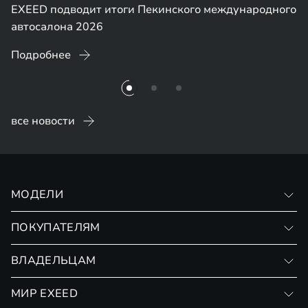
EXEED подводит итоги Пекинского международного
автосалона 2026
Подробнее
все новости
МОДЕЛИ
VX
ПОКУПАТЕЛЯМ
RX
Записаться на тест-драйв
ВЛАДЕЛЬЦАМ
Финансовые программы
Личный кабинет
МИР EXEED
Страхование
Записаться на сервис