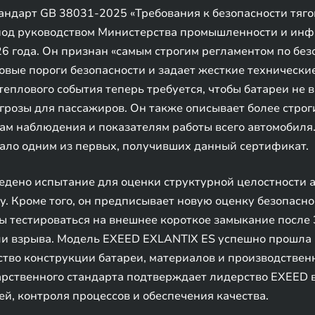
андарт GB 38031-2025 «Требования к безопасности тяг
под руководством Министерства промышленности и инф
26 года. Он признан «самым строгим регламентом по бе
новые пороги безопасности и задает жесткие технически
еплового события теперь требуется, чтобы батареи не 
розы для пассажиров. Он также описывает более строг
ам наблюдения и показателям работы всего автомобиля
тало одним из первых, получивших данный сертификат.
едено испытание для оценки структурной целостности 
у. Кроме того, он предписывает новую оценку безопасн
 тестироваться на внешнее короткое замыкание после 
или взрыва. Модель EXEED EXLANTIX ES успешно прошла
ство конструкции батареи, материалов и производствен
арственного стандарта подтверждает лидерство EXEED 
й, контроля процессов и обеспечения качества.