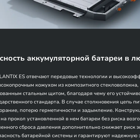
сность аккумуляторной батареи в л
XLANTIX ES отвечают передовые технологии и высокоэ
ысокопрочным кожухом из композитного стекловолокна,
ванным стальным щитом, благодаря чему его устойчиво
арственного стандарта. В случае столкновения цепь пи
орание, потерю герметичности и задымление. Конструк
на прокол установленной в нем батареи без риска возго
вленного сброса давления дополнительно снижает риск 
пасность батарейной системы и гарантируют надежную 