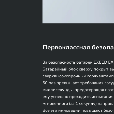
Первоклассная безопа
За безопасность батарей EXEED E
Батарейный блок сверху покрыт в
сверхвысокопрочным горячештампо
60 раз превышает требования госуд
миллисекунды, предотвращая возг
ему успешно проходить испытания 
мгновенного (за 1 секунду) напра
Все эти инновации повышают безо