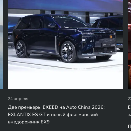
24 апреля
2
Две премьеры EXEED на Auto China 2026:
E
EXLANTIX ES GT и новый флагманский
з
внедорожник EX9
П