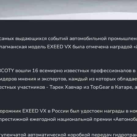
з самых выдающихся событий автомобильной промышлен
 Флагманская модель EXEED VX была отмечена наградой
BCOTY вошли 16 всемирно известных профессионалов в 
идеров мнения и экспертов, каждый из которых облада
стных участников - Тарек Хавчар из TopGear в Катаре, а
орожник EXEED VX в России был удостоен награды в но
престижной ежегодной национальной премии «Автомобил
упенчатой автоматической коробкой передач гидротран