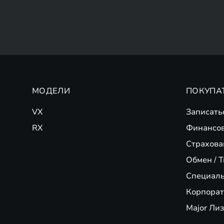
МОДЕЛИ
ПОКУПА
VX
Записать
RX
Финансо
Страхова
Обмен / T
Специал
Корпорат
Major Ли