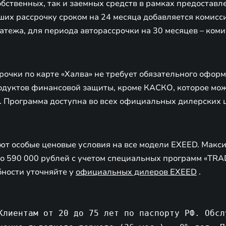
собственных, так и заемных средств в рамках предостав
их рассрочку сроком на 24 месяца добавляется комисси
тежа, для периода авторассрочки на 30 месяцев – коми
рочки по карте «Халва» не требует обязательного офор
дуктов финансовой защиты, кроме КАСКО, которое мож
. Программа доступна во всех официальных дилерских 
уют особые ценовые условия на все модели EXEED. Мак
до 590 000 рублей с учетом специальных программ «TRA
бности уточняйте у
официальных дилеров EXEED
.
Клиентам от 20 до 75 лет по паспорту РФ. Обсл