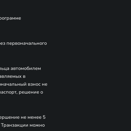
программе
без первоначального
льца автомобилем
тавляемых в
воначальный взнос не
аспорт, решение о
ершение не менее 5
. Транзакции можно