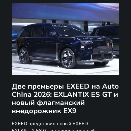
Две премьеры EXEED на Auto
China 2026: EXLANTIX ES GT и
новый флагманский
внедорожник EX9
EXEED представил новый EXEED
EXLANTIX ES GT и полноразмерный