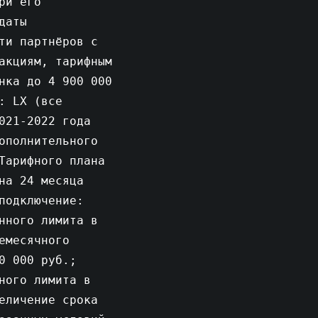
ри его
даты
ти партнёров с
акциям, тарифным
нка до 4 900 000
: LX (все
021-2022 года
ополнительного
Тарифного плана
на 24 месяца
подключение:
нного лимита в
емесячного
0 000 руб.;
ного лимита в
еличение срока