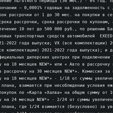
чение льготного периода (36 мес.) - 0% год. П
ончании – 0,0001% годовых на задолженность с 
рок рассрочки от 1 до 30 мес. на покупки в се
срока рассрочки, срока рассрочки по купонам, 
течение 10 лет до 500 000 руб., по решению Ба
новых транспортных средств автомобилей EXEED
21-2022 года выпуска; VX (все комплектации) 2
се комплектации) 2021-2022 года выпуска); и д
фициальных дилерских центрах при подключении 
у на 18 месяцев NEW*» или « Авто в рассрочку 
в рассрочку на 30 месяцев NEW*». Комиссия за 
у на 18 месяцев NEW*» - 1/18 от суммы увеличе
 плана, взимается при несоблюдении условия еж
покупок по «Карта «Халва» на общую сумму от 1
у на 24 месяца NEW*» - 2/24 от суммы увеличен
 плана, где 1/24 взимается (безусловно) за ув