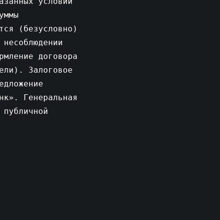
азанных условий
уммы
тся (безусловно)
 несоблюдении
рмление договора
ели). Залоговое
едложение
нк». Генеральная
 публичной