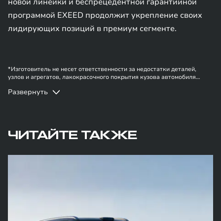
новой линейки и беспрецедентной гарантийной
программой EXEED продолжит укрепление своих
лидирующих позиций в премиум сегменте.
*Изготовитель не несет ответственности за недостатки деталей,
узлов и агрегатов, лакокрасочного покрытия кузова автомобиля
EXEED | EXLANTIX в случае, если они вызваны нарушением
Развернуть
владельцем правил эксплуатации, хранения или транспортировки
автомобиля, действиями третьих лиц и/или обстоятельствами
непреодолимой силы (форс-мажор, военные действия и т.п.).
ЧИТАЙТЕ ТАКЖЕ