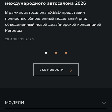
международного автосалона 2026
E
в
а,
В рамках автосалона EXEED представил
EX
полностью обновлённый модельный ряд,
по
объединённый новой дизайнерской концепцией
(н
Perpetua
Co
28 АПРЕЛЯ 2026
24
ВСЕ НОВОСТИ
МОДЕЛИ
VX