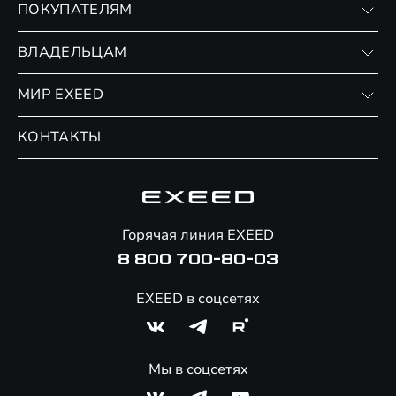
ПОКУПАТЕЛЯМ
RX
Записаться на тест-драйв
ВЛАДЕЛЬЦАМ
Финансовые программы
Личный кабинет
МИР EXEED
Страхование
Записаться на сервис
Обмен / Trade-in
Новости и события
КОНТАКТЫ
Сервис
Специальные предложения
Технологии EXEED
Гарантия EXEED
Корпоративным клиентам
Знаковые клиенты EXEED
Помощь на дорогах
Major Лизинг
Онлайн-магазин аксессуаров
Горячая линия EXEED
8 800 700-80-03
EXEED в соцсетях
Мы в соцсетях