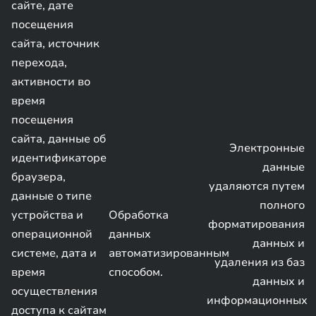
сайте, дате
посещения
сайта, источник
перехода,
активности во
время
посещения
сайта, данные об
Электронные
идентификаторе
данные
браузера,
удаляются путем
данные о типе
полного
устройства и
Обработка
форматирования
операционной
данных
данных и
системе, дата и
автоматизированным
удаления из баз
время
способом.
данных и
осуществления
информационных
доступа к сайтам